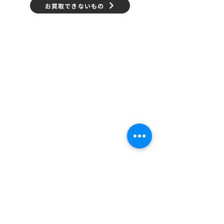
お買取できないもの
メニュー
▶
初めての方へ
▶
お得なキャンペーン
▶
実際のお買取実績
​ ▶
ブログ
▶
クロチャの買取会員サービス
▶
高く売るためのポイント
▶
お買取できないもの
▶
よくある質問
買取方法について
​ ▶
買取について
▶
出張・訪問買取
▶
宅配買取
▶
店頭買取
▶
業者様買取