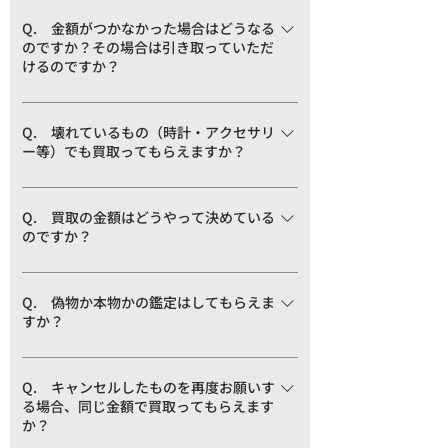
お買取できないものを必ずご確認くださ
い。 お送り頂いた場合のご返送にかかる送
Q. 金額がつかなかった場合はどうなる
のですか？その場合は引き取っていただ
料はお客様負担となります。 返送料がお客
けるのですか？
様の負担になる場合 ・「お買取できないも
の」の返送の場合 ・取り扱いブランドに記
A. 宅配買取の場合、返却をご希望される
載のないブランドの返送の場合 ・以前お買
際は送料はお客様負担となります。処分を
Q. 壊れているもの（時計・アクセサリ
取りの承諾をされなかった商品を再度お買
ー等）でも買取ってもらえますか？
ご希望される際は無料ででお引き取りさせ
取の為送って頂いたがまた承諾をされなか
ていただきます。 お買取できないものを必
A. 申し訳ございません。壊れたものに関
った場合
ずご確認ください。
しては弊社では基本的に買取をお断りして
Q. 買取の金額はどうやって決めている
のですか？
おります。電池の切れた時計も買取をお断
りしております。時計屋さんで電池交換し
A. 弊社の買取基準を基に、定価を含めた
ていただいた後に、お持ち下さい。
中古商品相場、需要と供給を加味した弊社
Q. 偽物か本物かの鑑定はしてもらえま
すか？
での販売価格等を想定して決定されます。
また、シーズンや売れ行きなどの条件も考
A. 弊社は製造メーカーではございません
慮に入れ、 弊社が付けられる最高のお値段
ので、真贋の鑑定は一切行っておりませ
Q. キャンセルしたものを再度お願いす
を１点１点にお付けさせていただきます。
る場合、同じ金額で買取ってもらえます
ん。あくまで弊社でお取り扱いできるかの
か？
判断でお見積もりさせていただきます。