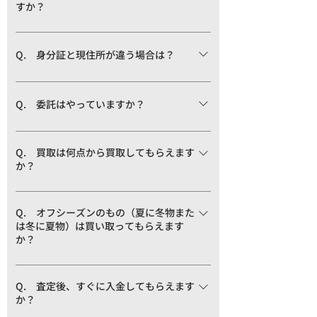
すか？
頭での買取の際は身分証の原本をお持ちく
ださい) ※18歳未満のお客様は買取承諾書を
A. 弊社でご用意している買取サービス
必ずご用意下さい。
は、宅配買取・店頭買取・出張買取の３種
Q. 身分証と現住所が違う場合は？
類のサービスをご提供させていただいてお
A. 身分証と現住所が違う場合は、現住所
ります。また、法人のお客様には法人様買
の記載されている公共料金の控え、または
取もご用意させて頂いております。
Q. 委託はやっていますか？
コピーを同封頂ければ大丈夫です。 公共料
A. 申し訳ございません。弊社は買取専門
金とは光熱費支払書、携帯料金支払書、税
店になりますので、委託は一切承っており
Q. 買取は何点から買取してもらえます
金納付用紙などです。
か？
ません。
A. お客様からの買取は1点からでもお受け
いたします。お気軽にお問い合わせくださ
Q. オフシーズンのもの（夏に冬物また
は冬に夏物）は買い取ってもらえます
い。
か？
A. 弊社ではシーズンを問わず買取させて
頂いております。また、金額もシーズンに
Q. 査定後、すぐに入金してもらえます
か？
より異なる事はございません。