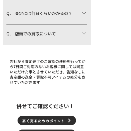
A. 中古市場の買取相場は日々変動してお
ります。多少の誤差は生じますので、予め
Q. 査定には何日くらいかかるの？
ご了承くださいませ。流行モノ(著名人着用
A. 通常は2～3日で査定額のご確認をさせ
モデルなど)は極端にお見積り額が変動致し
ていただきますが、混雑状況により最大7日
ますので、大幅な誤差が生じる場合がござ
Q. 店頭での買取について
程日数をいただく事がございます。査定終
います。但し、お見積もり当日に再度お持
A. 店頭で受付終了以降にお持ちいただい
了後、弊社からメールもしくは電話でご連
ち頂いた場合のみ、同じ金額で買取させて
た場合はお品物のお預かりは致しますが、
絡させていただきます。
いただきます。
査定は翌日にいたしますので、お手数です
弊社から査定完了のご確認の連絡を行ってか
ら7日間ご対応のないお客様に関しては同意
がお客様には再度ご来店いただく事になり
いただけた事とさせていただき、告知なしに
ます。
査定額の送金・買取不可アイテムの処分をさ
せていただきます。
併せてご確認ください！
高く売るためのポイント