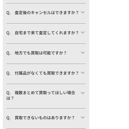
A. 査定終了後、お客様の了解を得られた3
営業日以内にお振込みいたします。
Q. 査定後のキャンセルはできますか？
A. 弊社も精一杯お見積もりさせて頂きま
すが、お客様のご希望に添えなかった場
Q. 自宅まで来て査定してくれますか？
合、お品物をお返しいたします。宅配買取
A. 出張買取も行っておりますが、地域・
の場合は送料を弊社負担で責任を持ってご
点数・商品の内容をご相談の上出張の是非
返却させて頂きます。但し、お支払いが完
Q. 地方でも買取は可能ですか？
を決めさせていただきます。ご了承くださ
了した後のキャンセルは、例外なく一切承
A. 弊社の宅配買取システムをご利用くだ
い。
れませんので、ご注意くださいませ。
さいませ。全国どこからでも可能です。着
Q. 付属品がなくても買取できますか？
払いにて弊社に郵送ください。
A. 付属品がなくても買取可能です。お品
物が破損などしていなければ特に問題ござ
Q. 複数まとめて買取ってほしい場合
は？
いませんが、付属品がある場合はお見積も
り金額がアップする場合がございますの
A. 何点でも大歓迎致します。１つ１つの
で、ご一緒にお持ちください。
お品物をお見積もりさせて頂き、個別にお
Q. 買取できないものはありますか？
見積もり結果をお伝えいたします。