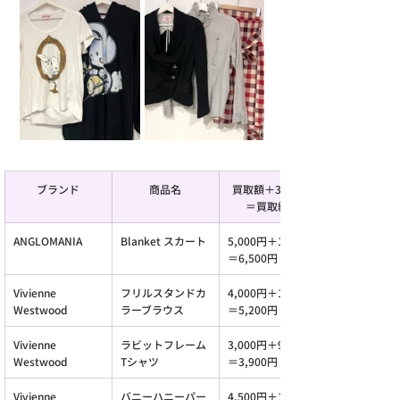
ブランド
商品名
買取額＋30％UP
＝買取総額
ANGLOMANIA
Blanket スカート
5,000円＋1,500円
＝6,500円
Vivienne 
フリルスタンドカ
4,000円＋1,200円
Westwood
ラーブラウス
＝5,200円
Vivienne 
ラビットフレーム
3,000円＋900円
Westwood
Tシャツ
＝3,900円
Vivienne 
バニーハニーパー
4,500円＋1,350円