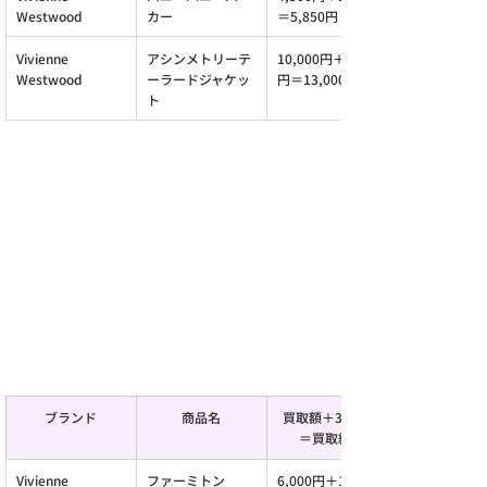
Westwood
カー
＝5,850円
Vivienne 
アシンメトリーテ
10,000円＋3,000
Westwood
ーラードジャケッ
円＝13,000円
ト
ブランド
商品名
買取額＋30％UP
＝買取総額
Vivienne 
ファーミトン
6,000円＋1,800円