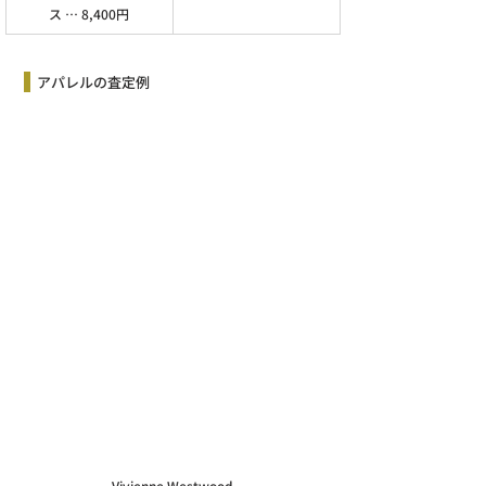
ス … 8,400円
  アパレルの査定例
Vivienne Westwood