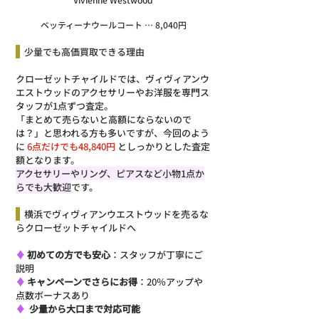
ベッティーナウールコート … 8,040円
  少量でも高価買取できる理由
クローゼットチャイルドでは、ヴィヴィアンウ
エストウッドのアクセサリーやお洋服を専門ス
タッフが1点ずつ査定。
「まとめて売らないと高額にならないので
は？」と思われる方も多いですが、今回のよう
に
 6点だけでも48,840円 
としっかりとした査定
額となります。
アクセサリーやリング、ピアスなど小物1点か
らでも大歓迎
です。
  横浜でヴィヴィアンウエストウッドを売るな
らクローゼットチャイルドへ
♦ 
初めての方でも安心
：スタッフが丁寧にご
説明
♦ 
キャンペーンでさらにお得
：20％アップや
点数ボーナスあり
♦ 
少量から大口まで対応可能