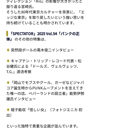
ディレクション「Rio」の影響が大きかったと
振り返る宮崎氏。
そうした80年代東京カルチャーを背景に、「エ
ッジな東京」を取り戻したいという強い思いを
持ち続けていることも明かされています。
 「SPECTATOR」2025 Vol.54「パンクの正
体」
 のその他の特集は、
♦ 
突然段ボールの蔦木俊二インタビュー
♦ 
キャプテン・トリップ・レコード代表・松
谷健氏による「ドールズ、ヴェルヴェッツ、
T.G.」源流考察
♦
「岡山でモブスやグール、ガーゼなどジャパ
コア誕生時からPUNKムーブメントを支えてき
た唯一の店、ペパーランドの設立者」能勢伊勢
雄氏インタビュー
♦ 
蛭子能収「怪しい女」（フォトジエニカ 初
出）
といった独特で貴重な企画が並んでいます。