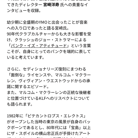
てきたディレクター 
宮崎洋寿
 氏への貴重なイ
ンタビューを収録。
幼少期に全盛期のYMOと出会ったことが音楽
への入り口であったと語る宮崎氏。
90年代クラブカルチャーからも大きな影響を受
け、クラッシュのジョー・ストラマーによる
「
パンク・イズ・アティチュード
」という言葉
こそが、自身にとってのパンクを端的に表して
いると考えています。
さらに、セディショナリーズ復刻にまつわる
「面倒な」ライセンスや、マルコム・マクラー
レン、ヴィヴィアン・ウエストウッドからの承
諾に関するエピソード。
また、マルコム・マクラーレンの正統な後継者
と位置づけているKLFへのリスペクトについて
も語られます。
1982年に「ピテカントロプス・エレクトス」
がオープンした当時の東京の風景が自身のバッ
クボーンであるとし、80年代には「宝島」以上
にザ・スポイルの横山忠正氏が手掛けたアート