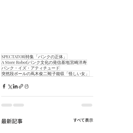
SPECTATOR
特集「パンクの正体」
A Store Robot
パンク文化の発信基地
宮崎洋寿
パンク・イズ・アティチュード
突然段ボールの蔦木俊二
蛭子能収「怪しい女」
最新記事
すべて表示